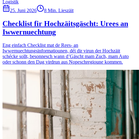
Logistik
25. Juni 2026
8 Min. Lieszäit
Checklist fir Hochzäitsgäscht: Urees an
Iwwernuechtung
Eng einfach Checklist mat de Rees- an
Iwwernuechtungsinformatiounen, déi dir virun der Hochzäit
schécke sollt, besonnesch wann d’Gäscht mam Zuch, mam Auto
oder schonn den Dag virdrun aus Nopeschregioune kommen.