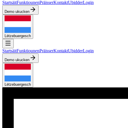
Startsäit
Funktiounen
Präisser
Kontakt
Ubidder
Login
Demo ukucken
Lëtzebuergesch
Startsäit
Funktiounen
Präisser
Kontakt
Ubidder
Login
Demo ukucken
Lëtzebuergesch