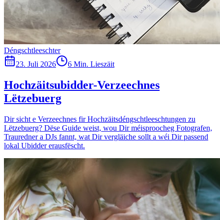
Déngschtleeschter
23. Juli 2026
6 Min. Lieszäit
Hochzäitsubidder-Verzeechnes
Lëtzebuerg
Dir sicht e Verzeechnes fir Hochzäitsdéngschtleeschtungen zu
Lëtzebuerg? Dëse Guide weist, wou Dir méisproocheg Fotografen,
Trauredner a DJs fannt, wat Dir vergläiche sollt a wéi Dir passend
lokal Ubidder erausfëscht.