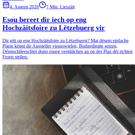
4. August 2026
7 Min. Lieszäit
Esou bereet dir iech op eng
Hochzäitsfoire zu Lëtzebuerg vir
Dir gitt op eng Hochzäitsfoire zu Lëtzebuerg? Mat dësem einfache
Plang kënnt dir Aussteller virauswielen, Budgetlimite setzen,
Déngschtleeschter dono roueg vergläichen an op der Plaz déi richteg
Froen stellen.