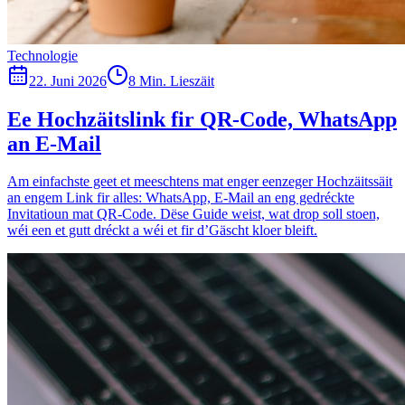
Technologie
22. Juni 2026
8 Min. Lieszäit
Ee Hochzäitslink fir QR-Code, WhatsApp
an E-Mail
Am einfachste geet et meeschtens mat enger eenzeger Hochzäitssäit
an engem Link fir alles: WhatsApp, E-Mail an eng gedréckte
Invitatioun mat QR-Code. Dëse Guide weist, wat drop soll stoen,
wéi een et gutt dréckt a wéi et fir d’Gäscht kloer bleift.