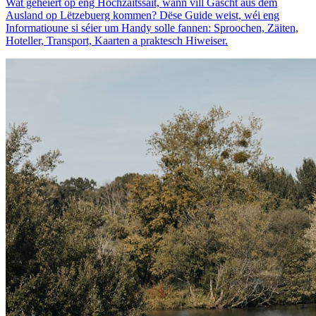
Wat gehéiert op eng Hochzäitssäit, wann vill Gäscht aus dem
Ausland op Lëtzebuerg kommen? Dëse Guide weist, wéi eng
Informatioune si séier um Handy solle fannen: Sproochen, Zäiten,
Hoteller, Transport, Kaarten a praktesch Hiweiser.