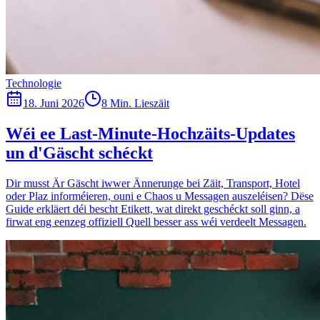
Technologie
18. Juni 2026
8 Min. Lieszäit
Wéi ee Last-Minute-Hochzäits-Updates
un d'Gäscht schéckt
Dir musst Är Gäscht iwwer Ännerunge bei Zäit, Transport, Hotel
oder Plaz informéieren, ouni e Chaos u Messagen auszeléisen? Dëse
Guide erkläert déi bescht Etikett, wat direkt geschéckt soll ginn, a
firwat eng eenzeg offiziell Quell besser ass wéi verdeelt Messagen.