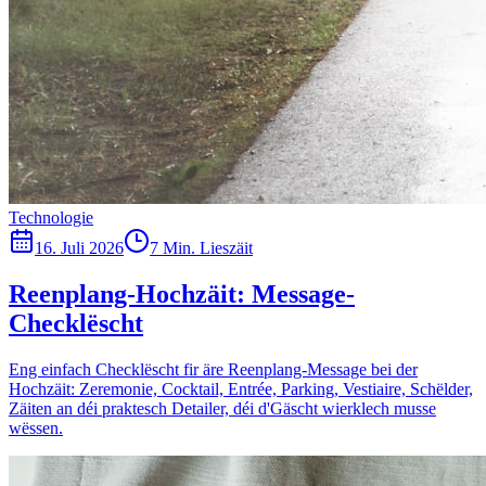
Technologie
16. Juli 2026
7 Min. Lieszäit
Reenplang-Hochzäit: Message-
Checklëscht
Eng einfach Checklëscht fir äre Reenplang-Message bei der
Hochzäit: Zeremonie, Cocktail, Entrée, Parking, Vestiaire, Schëlder,
Zäiten an déi praktesch Detailer, déi d'Gäscht wierklech musse
wëssen.