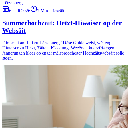
Lëtzebuerg
6. Juli 2026
7 Min. Lieszäit
Summerhochzäit: Hëtzt-Hiwäiser op der
Websäit
Dir bestit am Juli zu Lëtzebuerg? Dëse Guide weist, wéi eng
Hiweiser zu Hëtzt, Zäiten, Kleedung, Weeër an kuerzfristegen
Ännerungen kloer op enger méisproocheger Hochzäitswebsäit solle
stoen.