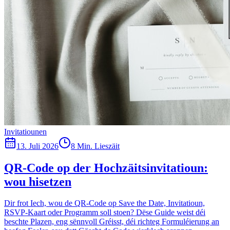
Invitatiounen
13. Juli 2026
8 Min. Lieszäit
QR-Code op der Hochzäitsinvitatioun:
wou hisetzen
Dir frot Iech, wou de QR-Code op Save the Date, Invitatioun,
RSVP-Kaart oder Programm soll stoen? Dëse Guide weist déi
beschte Plazen, eng sënnvoll Gréisst, déi richteg Formuléierung an