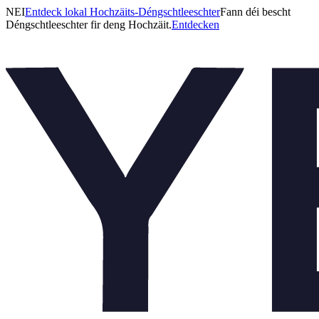
NEI
Entdeck lokal Hochzäits-Déngschtleeschter
Fann déi bescht
Déngschtleeschter fir deng Hochzäit.
Entdecken