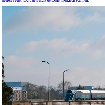
heefeg Feeler, sou datt Gäscht de Code wierklech scannen.