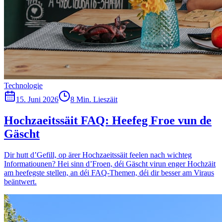
Technologie
15. Juni 2026
8 Min. Lieszäit
Hochzaeitssäit FAQ: Heefeg Froe vun de
Gäscht
Dir hutt d’Gefill, op ärer Hochzaeitssäit feelen nach wichteg
Informatiounen? Hei sinn d’Froen, déi Gäscht virun enger Hochzäit
am heefegste stellen, an déi FAQ-Themen, déi dir besser am Viraus
beäntwert.