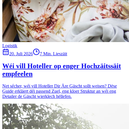
Logistik
20. Juli 2026
7 Min. Lieszäit
Wéi vill Hoteller op enger Hochzäitssäit
empfeelen
Net sécher, wéi vill Hoteller Dir Äre Gäscht sollt weisen? Dëse
Guide erkläert déi passend Zuel, eng kloer Struktur an wéi eng
Detailer de Gäscht wierklech hëllefen.