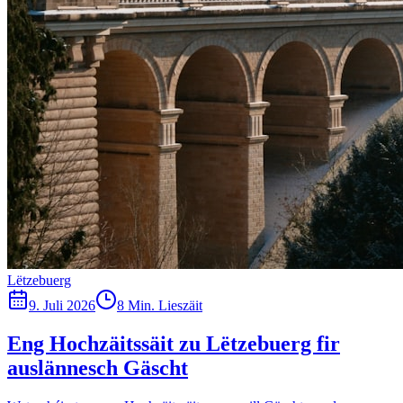
Lëtzebuerg
9. Juli 2026
8 Min. Lieszäit
Eng Hochzäitssäit zu Lëtzebuerg fir
auslännesch Gäscht