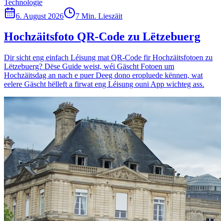
Technologie
6. August 2026
7 Min. Lieszäit
Hochzäitsfoto QR-Code zu Lëtzebuerg
Dir sicht eng einfach Léisung mat QR-Code fir Hochzäitsfotoen zu
Lëtzebuerg? Dëse Guide weist, wéi Gäscht Fotoen um
Hochzäitsdag an nach e puer Deeg dono eropluede kënnen, wat
eelere Gäscht hëlleft a firwat eng Léisung ouni App wichteg ass.