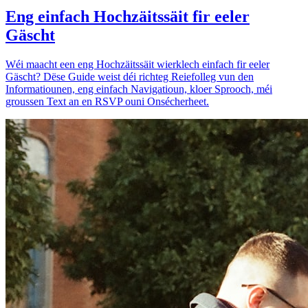
Eng einfach Hochzäitssäit fir eeler
Gäscht
Wéi maacht een eng Hochzäitssäit wierklech einfach fir eeler
Gäscht? Dëse Guide weist déi richteg Reiefolleg vun den
Informatiounen, eng einfach Navigatioun, kloer Sprooch, méi
groussen Text an en RSVP ouni Onsécherheet.