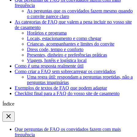
frequência
As perguntas que os convidados fazem mesmo quando
o convite parece claro
As categorias de FAQ que valem a pena incluir no vosso site
de casamento
Horários e programa
Locais, estacionamento e como chegar
Crianças, acompanhantes e limites do convite
Dress code, tempo e conforto
Presentes, dinheiro e preferências práticas
Viagem, hotéis e logística local
Como é uma resposta realmente útil
Como criar a FAQ sem sobrecarregar os convidados
Uma regra útil: respondam a perguntas repetidas, não a
perguntas imaginárias
Exemplos de textos de FAQ que podem adaptar
Checklist final para a FAQ do vosso site de casamento
Índice
Que perguntas de FAQ os convidados fazem com mais
frequência