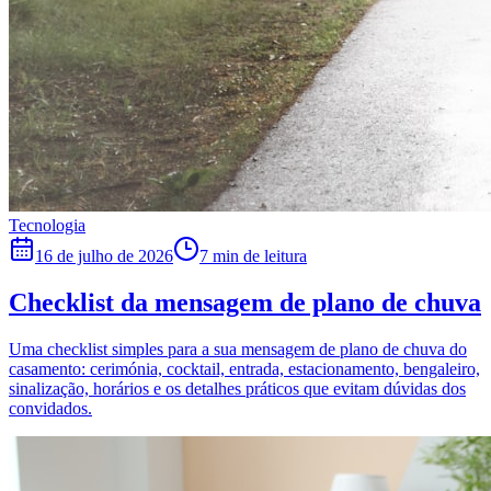
Tecnologia
16 de julho de 2026
7 min de leitura
Checklist da mensagem de plano de chuva
Uma checklist simples para a sua mensagem de plano de chuva do
casamento: cerimónia, cocktail, entrada, estacionamento, bengaleiro,
sinalização, horários e os detalhes práticos que evitam dúvidas dos
convidados.