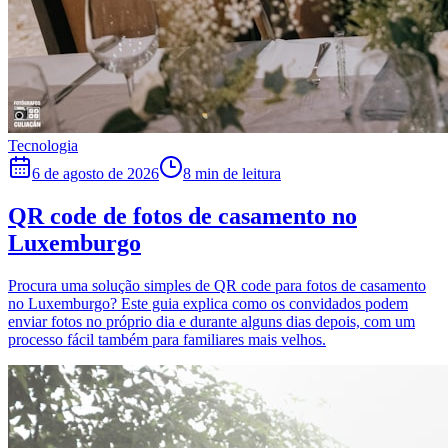
Tecnologia
6 de agosto de 2026
8 min de leitura
QR code de fotos de casamento no
Luxemburgo
Procura uma solução simples de QR code para fotos de casamento
no Luxemburgo? Este guia explica como os convidados podem
enviar fotos no próprio dia e durante alguns dias depois, com um
processo fácil também para familiares mais velhos.