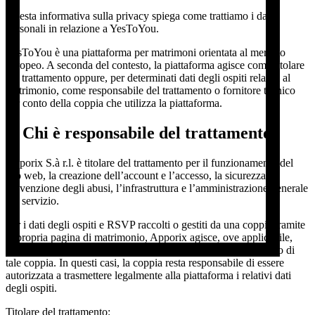
Questa informativa sulla privacy spiega come trattiamo i dati
personali in relazione a YesToYou.
YesToYou è una piattaforma per matrimoni orientata al mercato
europeo. A seconda del contesto, la piattaforma agisce come titolare
del trattamento oppure, per determinati dati degli ospiti relativi al
matrimonio, come responsabile del trattamento o fornitore tecnico
per conto della coppia che utilizza la piattaforma.
1. Chi è responsabile del trattamento?
Apporix S.à r.l. è titolare del trattamento per il funzionamento del
sito web, la creazione dell’account e l’accesso, la sicurezza, la
prevenzione degli abusi, l’infrastruttura e l’amministrazione generale
del servizio.
Per i dati degli ospiti e RSVP raccolti o gestiti da una coppia tramite
la propria pagina di matrimonio, Apporix agisce, ove applicabile,
come fornitore tecnico o responsabile del trattamento per conto di
tale coppia. In questi casi, la coppia resta responsabile di essere
autorizzata a trasmettere legalmente alla piattaforma i relativi dati
degli ospiti.
Titolare del trattamento: