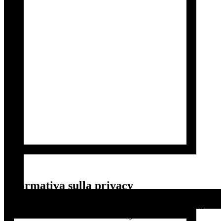
Informativa sulla privacy
Questa è una traduzione non vincolante. Fa fede ed è legalmente
vincolante esclusivamente la versione inglese.