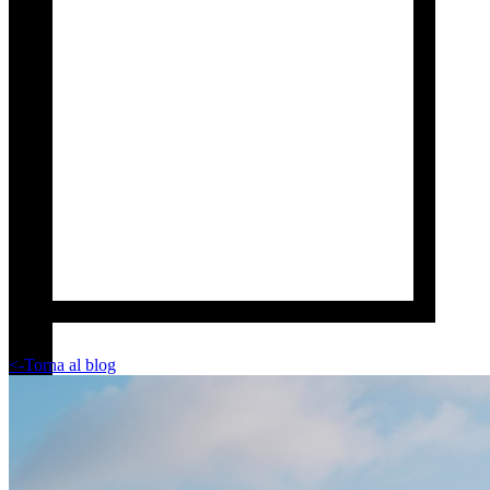
<-
Torna al blog