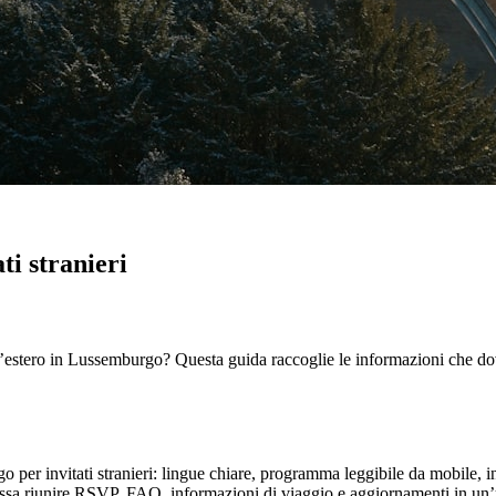
i stranieri
’estero in Lussemburgo? Questa guida raccoglie le informazioni che dovre
per invitati stranieri: lingue chiare, programma leggibile da mobile, indi
possa riunire RSVP, FAQ, informazioni di viaggio e aggiornamenti in un