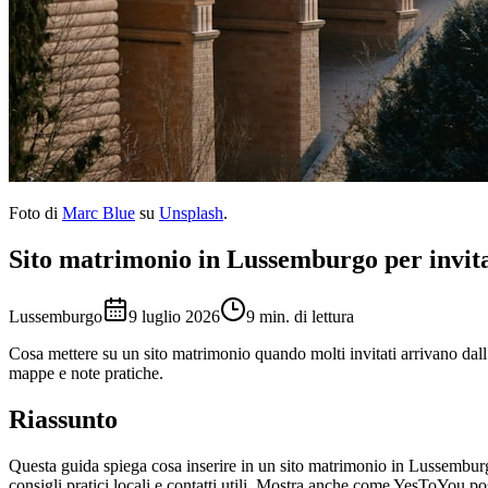
Foto di
Marc Blue
su
Unsplash
.
Sito matrimonio in Lussemburgo per invitat
Lussemburgo
9 luglio 2026
9 min. di lettura
Cosa mettere su un sito matrimonio quando molti invitati arrivano dall
mappe e note pratiche.
Riassunto
Questa guida spiega cosa inserire in un sito matrimonio in Lussemburgo 
consigli pratici locali e contatti utili. Mostra anche come YesToYou 