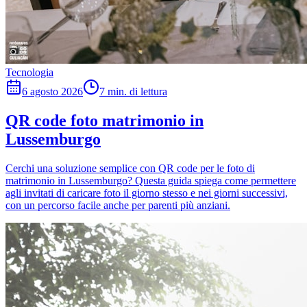
Tecnologia
6 agosto 2026
7 min. di lettura
QR code foto matrimonio in
Lussemburgo
Cerchi una soluzione semplice con QR code per le foto di
matrimonio in Lussemburgo? Questa guida spiega come permettere
agli invitati di caricare foto il giorno stesso e nei giorni successivi,
con un percorso facile anche per parenti più anziani.