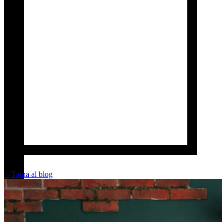
<-
Torna al blog