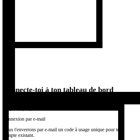
Connecte-toi à ton tableau de bord
Saisis l'adresse e-mail déjà utilisée et nous t'enverrons un code à
usage unique pour une connexion sécurisée.
Connexion par e-mail
Nous t'enverrons par e-mail un code à usage unique pour ton
compte existant.