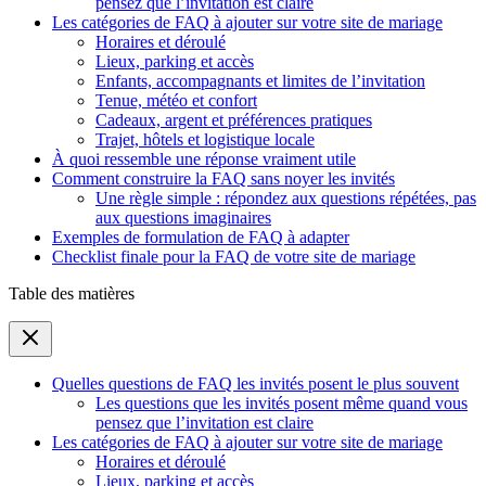
pensez que l’invitation est claire
Les catégories de FAQ à ajouter sur votre site de mariage
Horaires et déroulé
Lieux, parking et accès
Enfants, accompagnants et limites de l’invitation
Tenue, météo et confort
Cadeaux, argent et préférences pratiques
Trajet, hôtels et logistique locale
À quoi ressemble une réponse vraiment utile
Comment construire la FAQ sans noyer les invités
Une règle simple : répondez aux questions répétées, pas
aux questions imaginaires
Exemples de formulation de FAQ à adapter
Checklist finale pour la FAQ de votre site de mariage
Table des matières
Quelles questions de FAQ les invités posent le plus souvent
Les questions que les invités posent même quand vous
pensez que l’invitation est claire
Les catégories de FAQ à ajouter sur votre site de mariage
Horaires et déroulé
Lieux, parking et accès