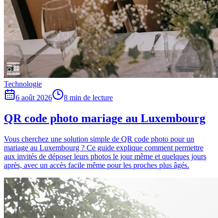
Technologie
6 août 2026
8 min de lecture
QR code photo mariage au Luxembourg
Vous cherchez une solution simple de QR code photo pour un
mariage au Luxembourg ? Ce guide explique comment permettre
aux invités de déposer leurs photos le jour même et quelques jours
après, avec un accès facile même pour les proches plus âgés.