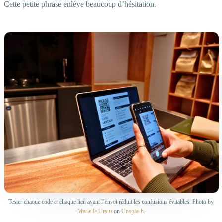
Cette petite phrase enlève beaucoup d’hésitation.
Tester chaque code et chaque lien avant l’envoi réduit les confusions évitables. Photo by
Marielle Ursua
on
Unsplash
.