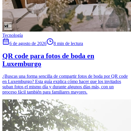
Tecnología
6 de agosto de 2026
8 min de lectura
QR code para fotos de boda en
Luxemburgo
¿Buscas una forma sencilla de compartir fotos de boda por QR code
en Luxemburgo? Esta guía explica cómo hacer que los invitados
suban fotos el mismo día y durante algunos días más, con un
proceso fácil también para familiares mayores.